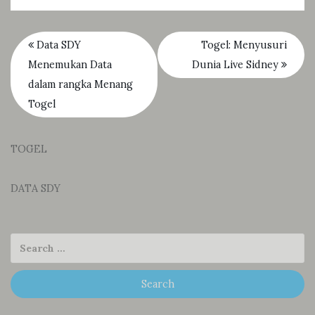
Data SDY
Togel: Menyusuri
Menemukan Data
Dunia Live Sidney
dalam rangka Menang
Togel
TOGEL
DATA SDY