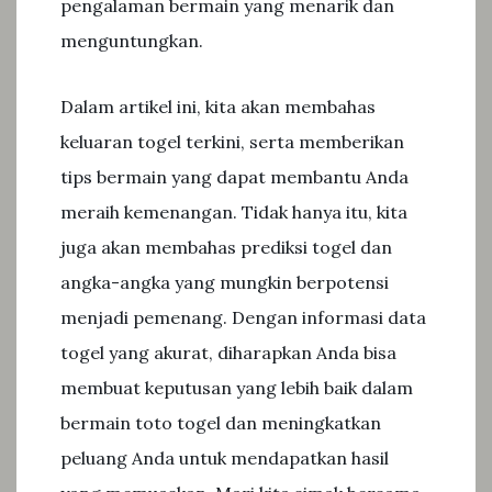
pengalaman bermain yang menarik dan
menguntungkan.
Dalam artikel ini, kita akan membahas
keluaran togel terkini, serta memberikan
tips bermain yang dapat membantu Anda
meraih kemenangan. Tidak hanya itu, kita
juga akan membahas prediksi togel dan
angka-angka yang mungkin berpotensi
menjadi pemenang. Dengan informasi data
togel yang akurat, diharapkan Anda bisa
membuat keputusan yang lebih baik dalam
bermain toto togel dan meningkatkan
peluang Anda untuk mendapatkan hasil