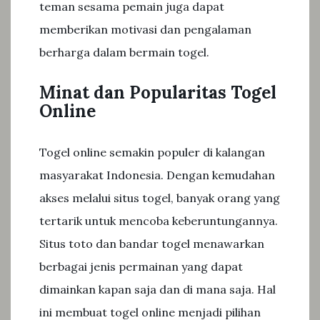
teman sesama pemain juga dapat
memberikan motivasi dan pengalaman
berharga dalam bermain togel.
Minat dan Popularitas Togel
Online
Togel online semakin populer di kalangan
masyarakat Indonesia. Dengan kemudahan
akses melalui situs togel, banyak orang yang
tertarik untuk mencoba keberuntungannya.
Situs toto dan bandar togel menawarkan
berbagai jenis permainan yang dapat
dimainkan kapan saja dan di mana saja. Hal
ini membuat togel online menjadi pilihan