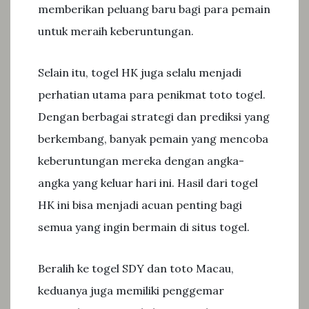
memberikan peluang baru bagi para pemain
untuk meraih keberuntungan.
Selain itu, togel HK juga selalu menjadi
perhatian utama para penikmat toto togel.
Dengan berbagai strategi dan prediksi yang
berkembang, banyak pemain yang mencoba
keberuntungan mereka dengan angka-
angka yang keluar hari ini. Hasil dari togel
HK ini bisa menjadi acuan penting bagi
semua yang ingin bermain di situs togel.
Beralih ke togel SDY dan toto Macau,
keduanya juga memiliki penggemar