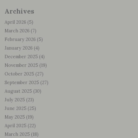
Archives
April 2026
(5)
March 2026
(7)
February 2026
(5)
January 2026
(4)
December 2025
(4)
November 2025
(19)
October 2025
(27)
September 2025
(27)
August 2025
(30)
July 2025
(23)
June 2025
(25)
May 2025
(19)
April 2025
(22)
March 2025
(18)