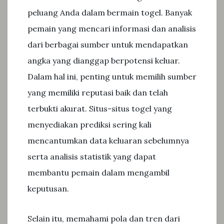
peluang Anda dalam bermain togel. Banyak
pemain yang mencari informasi dan analisis
dari berbagai sumber untuk mendapatkan
angka yang dianggap berpotensi keluar.
Dalam hal ini, penting untuk memilih sumber
yang memiliki reputasi baik dan telah
terbukti akurat. Situs-situs togel yang
menyediakan prediksi sering kali
mencantumkan data keluaran sebelumnya
serta analisis statistik yang dapat
membantu pemain dalam mengambil
keputusan.
Selain itu, memahami pola dan tren dari