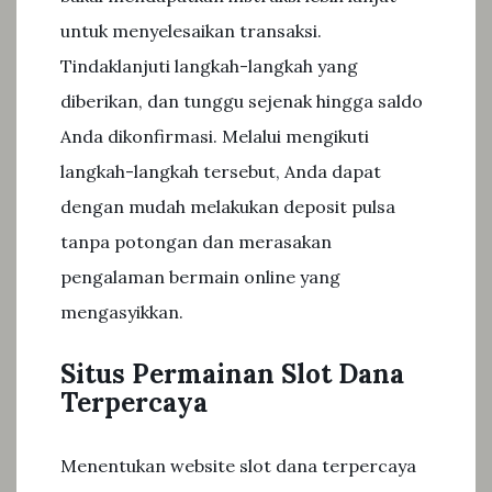
untuk menyelesaikan transaksi.
Tindaklanjuti langkah-langkah yang
diberikan, dan tunggu sejenak hingga saldo
Anda dikonfirmasi. Melalui mengikuti
langkah-langkah tersebut, Anda dapat
dengan mudah melakukan deposit pulsa
tanpa potongan dan merasakan
pengalaman bermain online yang
mengasyikkan.
Situs Permainan Slot Dana
Terpercaya
Menentukan website slot dana terpercaya