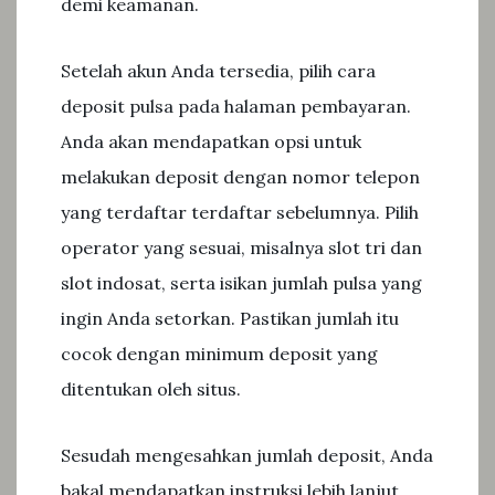
demi keamanan.
Setelah akun Anda tersedia, pilih cara
deposit pulsa pada halaman pembayaran.
Anda akan mendapatkan opsi untuk
melakukan deposit dengan nomor telepon
yang terdaftar terdaftar sebelumnya. Pilih
operator yang sesuai, misalnya slot tri dan
slot indosat, serta isikan jumlah pulsa yang
ingin Anda setorkan. Pastikan jumlah itu
cocok dengan minimum deposit yang
ditentukan oleh situs.
Sesudah mengesahkan jumlah deposit, Anda
bakal mendapatkan instruksi lebih lanjut