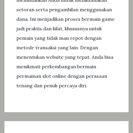
memudahkan Anda untuk melaksanakan
setoran serta pengambilan menggunakan
dana. Ini menjadikan proses bermain game
jadi praktis dan kilat, khususnya untuk
pemain yang tidak mau repot dengan
metode transaksi yang lain. Dengan
menentukan website yang tepat, Anda bisa
menikmati perkembangan bermain
permainan slot online dengan perasaan
tenang dan penuh percaya diri.