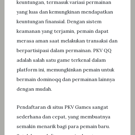
keuntungan, termasuk variasi permainan
yang luas dan kemungkinan mendapatkan
keuntungan finansial. Dengan sistem
keamanan yang terjamin, pemain dapat
merasa aman saat melakukan transaksi dan
berpartisipasi dalam permainan. PKV QQ
adalah salah satu game terkenal dalam
platform ini, memungkinkan pemain untuk
bermain dominoqq dan permainan lainnya
dengan mudah.
Pendaftaran di situs PKV Games sangat
sederhana dan cepat, yang membuatnya
semakin menarik bagi para pemain baru.