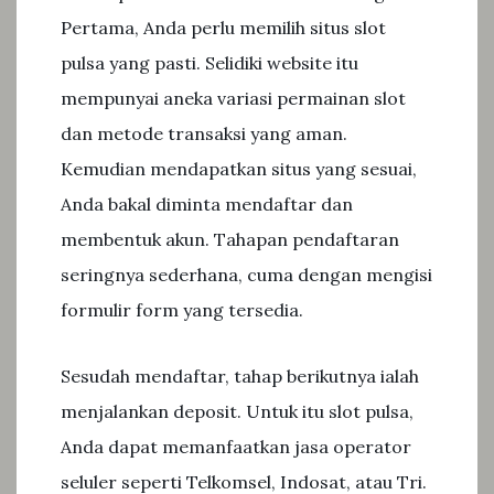
Pertama, Anda perlu memilih situs slot
pulsa yang pasti. Selidiki website itu
mempunyai aneka variasi permainan slot
dan metode transaksi yang aman.
Kemudian mendapatkan situs yang sesuai,
Anda bakal diminta mendaftar dan
membentuk akun. Tahapan pendaftaran
seringnya sederhana, cuma dengan mengisi
formulir form yang tersedia.
Sesudah mendaftar, tahap berikutnya ialah
menjalankan deposit. Untuk itu slot pulsa,
Anda dapat memanfaatkan jasa operator
seluler seperti Telkomsel, Indosat, atau Tri.