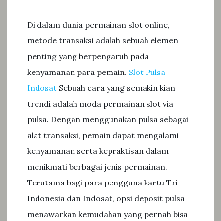
Di dalam dunia permainan slot online,
metode transaksi adalah sebuah elemen
penting yang berpengaruh pada
kenyamanan para pemain.
Slot Pulsa
Indosat
Sebuah cara yang semakin kian
trendi adalah moda permainan slot via
pulsa. Dengan menggunakan pulsa sebagai
alat transaksi, pemain dapat mengalami
kenyamanan serta kepraktisan dalam
menikmati berbagai jenis permainan.
Terutama bagi para pengguna kartu Tri
Indonesia dan Indosat, opsi deposit pulsa
menawarkan kemudahan yang pernah bisa