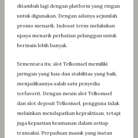
ditambah lagi dengan platform yang ringan
untuk digunakan. Dengan adanya sejumlah
promo menarik, Indosat terus melakukan
upaya menarik perhatian pelanggan untuk
bermain lebih banyak.
Sementara itu, slot Telkomsel memiliki
jaringan yang luas dan stabilitas yang baik,
menjadikannya salah satu penyedia
terfavorit. Dengan mesin slot Telkomsel
dan slot deposit Telkomsel, pengguna tidak
melainkan mendapatkan kepraktisan, tetapi
juga kepastian keamanan dalam setiap
transaksi. Perpaduan masuk yang instan