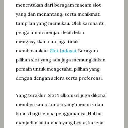
menentukan dari beragam macam slot
yang dan menantang, serta menikmati
tampilan yang memukau. Oleh karena itu,
pengalaman menjadi lebih lebih
mengasyikkan dan juga tidak
membosankan.
Slot Indosat
Beragam
pilihan slot yang ada juga memungkinkan
pemain untuk mengetahui pilihan yang
dengan dengan selera serta preferensi.
Yang terakhir, Slot Telkomsel juga dikenal
memberikan promosi yang menarik dan
bonus bagi semua penggunanya. Hal ini
menjadi nilai tambah yang besar, karena