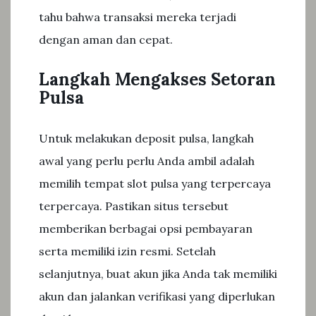
tahu bahwa transaksi mereka terjadi
dengan aman dan cepat.
Langkah Mengakses Setoran
Pulsa
Untuk melakukan deposit pulsa, langkah
awal yang perlu perlu Anda ambil adalah
memilih tempat slot pulsa yang terpercaya
terpercaya. Pastikan situs tersebut
memberikan berbagai opsi pembayaran
serta memiliki izin resmi. Setelah
selanjutnya, buat akun jika Anda tak memiliki
akun dan jalankan verifikasi yang diperlukan