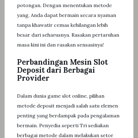
potongan. Dengan menentukan metode
yang, Anda dapat bermain secara nyaman
tanpa khawatir cemas kehilangan lebih
besar dari seharusnya. Rasakan pertaruhan
masa kini ini dan rasakan sensasinya!
Perbandingan Mesin Slot
Deposit dari Berbagai
Provider
Dalam dunia game slot online, pilihan
metode deposit menjadi salah satu elemen
penting yang berdampak pada pengalaman
bermain. Penyedia seperti Tri sediakan
berbagai metode dalam melakukan setor