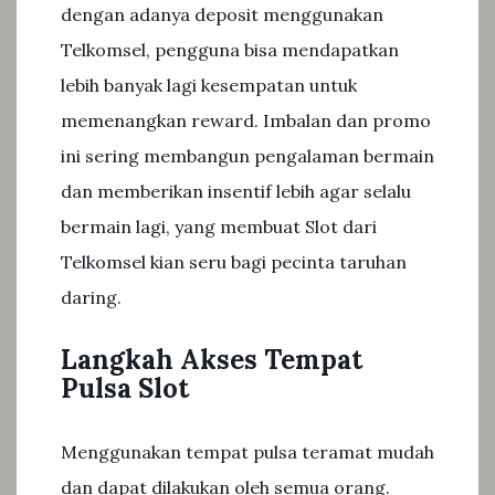
dengan adanya deposit menggunakan
Telkomsel, pengguna bisa mendapatkan
lebih banyak lagi kesempatan untuk
memenangkan reward. Imbalan dan promo
ini sering membangun pengalaman bermain
dan memberikan insentif lebih agar selalu
bermain lagi, yang membuat Slot dari
Telkomsel kian seru bagi pecinta taruhan
daring.
Langkah Akses Tempat
Pulsa Slot
Menggunakan tempat pulsa teramat mudah
dan dapat dilakukan oleh semua orang.